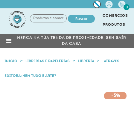
Miña
0
conta
COMERCIOS
Buscar
PRODUTOS
MERCA NA TÚA TENDA DE PROXIMIDADE, SEN SAÍR
DA CASA
INICIO
LIBRERÍAS E PAPELERÍAS
LIBRERÍA
ATRAVÉS
EDITORA: NEM TUDO E ARTE?
-5%