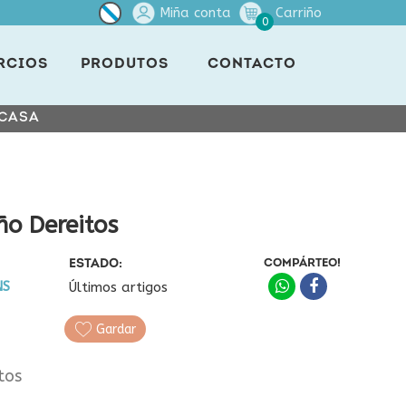
Miña conta
Carriño
0
RCIOS
PRODUTOS
CONTACTO
 CASA
eño Dereitos
ESTADO:
COMPÁRTEO!
NS
Últimos artigos
Gardar
tos