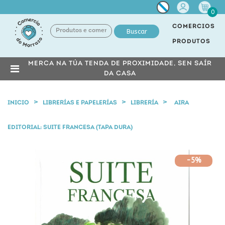
Miña
0
conta
COMERCIOS
Buscar
PRODUTOS
MERCA NA TÚA TENDA DE PROXIMIDADE, SEN SAÍR
DA CASA
INICIO
LIBRERÍAS E PAPELERÍAS
LIBRERÍA
AIRA
EDITORIAL: SUITE FRANCESA (TAPA DURA)
-5%