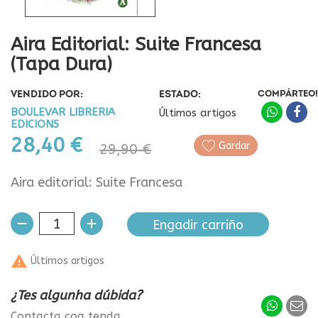
Aira Editorial: Suite Francesa
(tapa Dura)
VENDIDO POR:
ESTADO:
COMPÁRTEO!
BOULEVAR LIBRERIA
Últimos artigos
EDICIONS
28,40 €
Gardar
29,90 €
Aira editorial: Suite Francesa
Engadir carriño

Últimos artigos
¿Tes algunha dúbida?
Contacta coa tenda