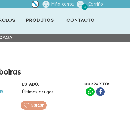
Miña conta
Carriño
0
RCIOS
PRODUTOS
CONTACTO
 CASA
eboiras
ESTADO:
COMPÁRTEO!
NS
Últimos artigos
Gardar