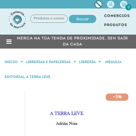
Miña
0
conta
COMERCIOS
Buscar
PRODUTOS
MERCA NA TÚA TENDA DE PROXIMIDADE, SEN SAÍR
DA CASA
INICIO
LIBRERÍAS E PAPELERÍAS
LIBRERÍA
MEDULIA
EDITORIAL: A TERRA LEVE
-5%