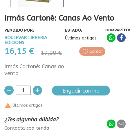
Irmás Cartoné: Canas Ao Vento
VENDIDO POR:
ESTADO:
COMPÁRTEO!
BOULEVAR LIBRERIA
Últimos artigos
EDICIONS
16,15 €
Gardar
17,00 €
Irmás Cartoné: Canas ao
vento
Engadir carriño

Últimos artigos
¿Tes algunha dúbida?
Contacta coa tenda