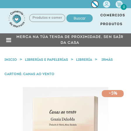
Miña
0
conta
COMERCIOS
Buscar
PRODUTOS
MERCA NA TÚA TENDA DE PROXIMIDADE, SEN SAÍR
DA CASA
INICIO
LIBRERÍAS E PAPELERÍAS
LIBRERÍA
IRMÁS
CARTONÉ: CANAS AO VENTO
-5%