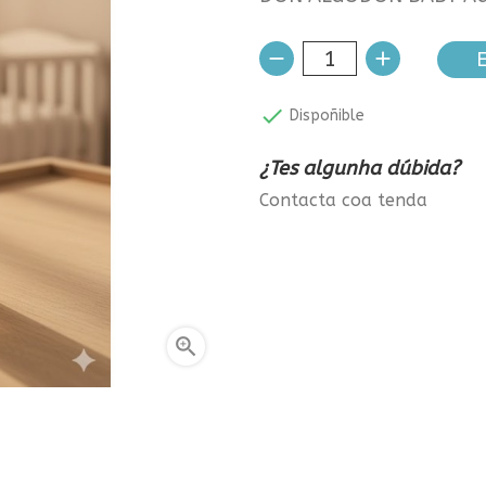
E

Dispoñible
¿Tes algunha dúbida?
Contacta coa tenda
