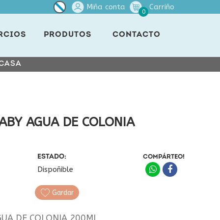
Miña conta
Carriño
0
RCIOS
PRODUTOS
CONTACTO
 CASA
ABY AGUA DE COLONIA
ESTADO:
COMPÁRTEO!
Dispoñible
Gardar
UA DE COLONIA 200ML