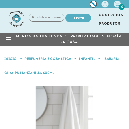
Miña
0
conta
COMERCIOS
Buscar
PRODUTOS
MERCA NA TÚA TENDA DE PROXIMIDADE, SEN SAÍR
DA CASA
INICIO
PERFUMERIA E COSMÉTICA
INFANTIL
BABARIA
CHAMPU MANZANILLA 600ML