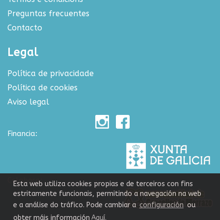
Preguntas frecuentes
Contacto
Legal
Política de privacidade
Política de cookies
Aviso legal
Financia:
Colabora:
Esta web utiliza cookies propias e de terceiros con fins
estritamente funcionais, permitindo a navegación na web
e a análise do tráfico. Pode cambiar a
configuración
ou
obter máis información
Aquí.