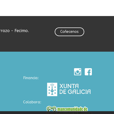
rrazo - Fecimo.
Coñecenos
Financia:
Colabora: