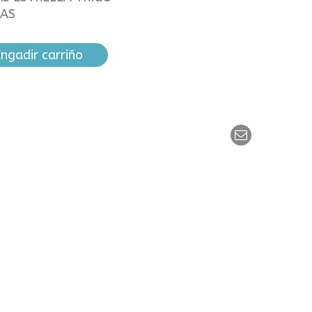
CAS
ngadir carriño