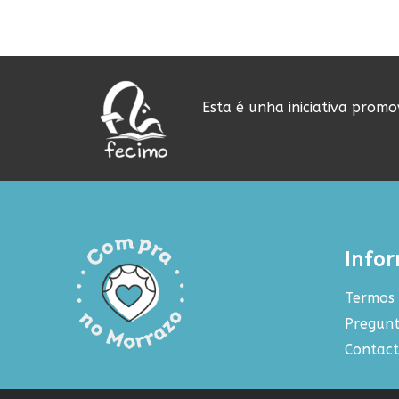
Esta é unha iniciativa prom
Info
Termos 
Pregunt
Contac