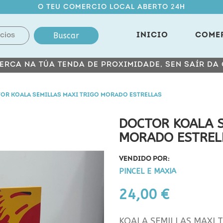
O TEU COMERCIO LOCAL ABERTO 24H
Buscar
INICIO
COME
ERCA NA TÚA TENDA DE PROXIMIDADE, SEN SAÍR DA
OR KOALA SEMILLAS MAXI TRIGO MORADO ESTRELLAS
DOCTOR KOALA S
MORADO ESTREL
VENDIDO POR:
PINCEL E MAXIA
24,00 €
KOALA SEMILLAS MAXI