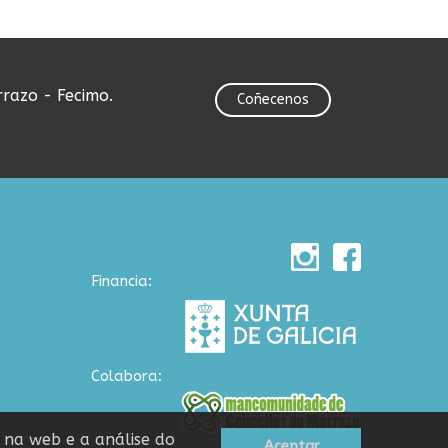
rrazo - Fecimo.
Coñecenos
Financia:
Colabora:
n na web e a análise do
Aceptar