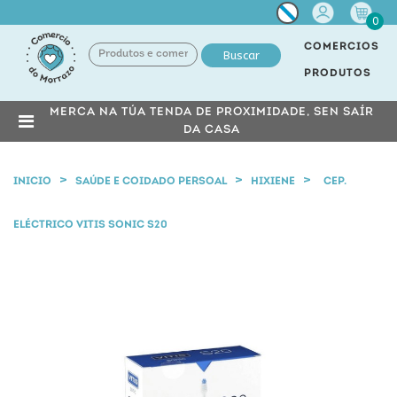
Miña
0
conta
COMERCIOS
Buscar
PRODUTOS
MERCA NA TÚA TENDA DE PROXIMIDADE, SEN SAÍR
DA CASA
INICIO
SAÚDE E COIDADO PERSOAL
HIXIENE
CEP.
ELÉCTRICO VITIS SONIC S20