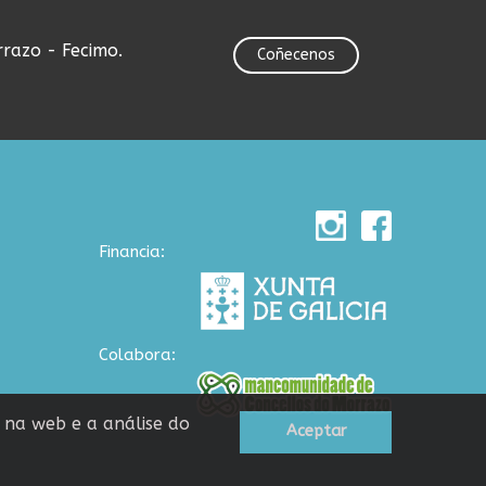
rrazo - Fecimo.
Coñecenos
Financia:
Colabora:
n na web e a análise do
Aceptar