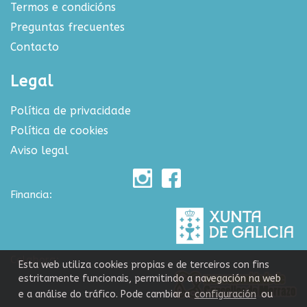
Termos e condicións
Preguntas frecuentes
Contacto
Legal
Política de privacidade
Política de cookies
Aviso legal
Financia:
Colabora:
Esta web utiliza cookies propias e de terceiros con fins
estritamente funcionais, permitindo a navegación na web
e a análise do tráfico. Pode cambiar a
configuración
ou