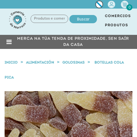
Miña
0
conta
COMERCIOS
Buscar
PRODUTOS
MERCA NA TÚA TENDA DE PROXIMIDADE, SEN SAÍR
DA CASA
INICIO
ALIMENTACIÓN
GOLOSINAS
BOTELLAS COLA
PICA