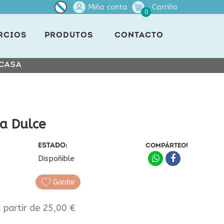
Miña conta
Carriño
0
RCIOS
PRODUTOS
CONTACTO
 CASA
a Dulce
ESTADO:
COMPÁRTEO!
Dispoñible
Gardar
a partir de 25,00 €