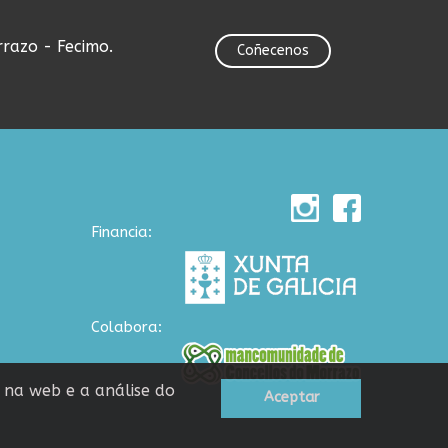
rrazo - Fecimo.
Coñecenos
Financia:
Colabora:
n na web e a análise do
Aceptar