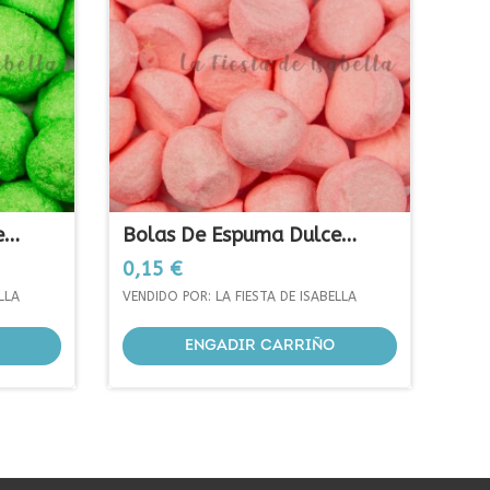
e
Bolas De Espuma Dulce
Rosas
Prezo
0,15 €
LLA
VENDIDO POR: LA FIESTA DE ISABELLA
ENGADIR CARRIÑO