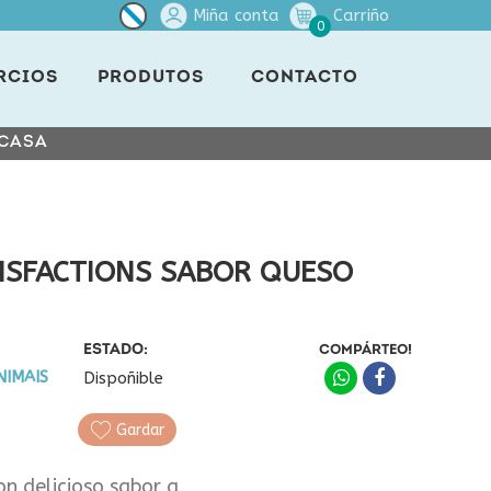
Miña conta
Carriño
0
RCIOS
PRODUTOS
CONTACTO
 CASA
ISFACTIONS SABOR QUESO
ESTADO:
COMPÁRTEO!
NIMAIS
Dispoñible
Gardar
on delicioso sabor a