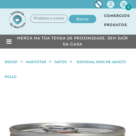
Miña
0
conta
COMERCIOS
Buscar
PRODUTOS
MERCA NA TÚA TENDA DE PROXIMIDADE, SEN SAÍR
DA CASA
INICIO
MASCOTAS
GATOS
DISUGUAL MINI ME ADULTO
POLLO