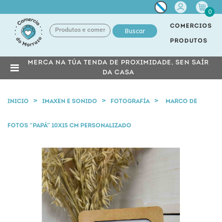
Miña
0
conta
COMERCIOS
Buscar
PRODUTOS
MERCA NA TÚA TENDA DE PROXIMIDADE, SEN SAÍR
DA CASA
INICIO
IMAXEN E SONIDO
FOTOGRAFÍA
MARCO DE
FOTOS “PAPÁ” 10X15 CM PERSONALIZADO