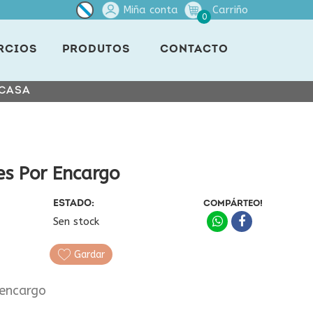
Miña conta
Carriño
0
RCIOS
PRODUTOS
CONTACTO
 CASA
es Por Encargo
ESTADO:
COMPÁRTEO!
Sen stock
Gardar
 encargo