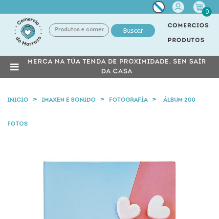
Miña
0
conta
COMERCIOS
Buscar
PRODUTOS
MERCA NA TÚA TENDA DE PROXIMIDADE, SEN SAÍR
DA CASA
INICIO
IMAXEN E SONIDO
FOTOGRAFÍA
ÁLBUM 200
FOTOS