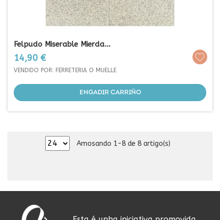
Felpudo Miserable Mierda...
Prezo
14,90 €
VENDIDO POR: FERRETERIA O MUELLE
ENGADIR CARRIÑO
Amosando 1-8 de 8 artigo(s)
Esta é unha iniciativa promovida