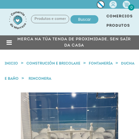
Miña
0
conta
COMERCIOS
Buscar
PRODUTOS
MERCA NA TÚA TENDA DE PROXIMIDADE, SEN SAÍR
DA CASA
INICIO
CONSTRUCIÓN E BRICOLAXE
FONTANERÍA
DUCHA
E BAÑO
RINCONERA