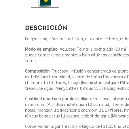
DESCRICIÓN
La genciana, cúrcuma, achillea, el diente de león, el b
Modo de empleo:
Adultos: Tomar 1 cucharada (10 ml) 3
puede tomar directamente o bien diluir las cantidades
toma.
Composición:
Fructosa, infusión concentrada de plant
millefolium L.) sumidad, diente de león (Taraxacum of
chamomilla L.) flores, hinojo (Foeniculum vulgare Mill
trébol de agua (Menyanthes trifoliata L.) hojas], ext
Cantidad aportada por dosis diaria:
Fructosa, infusión
milenrama (Achillea millefolium L.) sumidad, diente 
hojas, manzanilla (Matricaria chamomilla L.) flores, h
(Cnicus benedictus L.) planta, trébol de agua (Menyant
Conservar en lugar fresco protegido de la luz. Una vez 