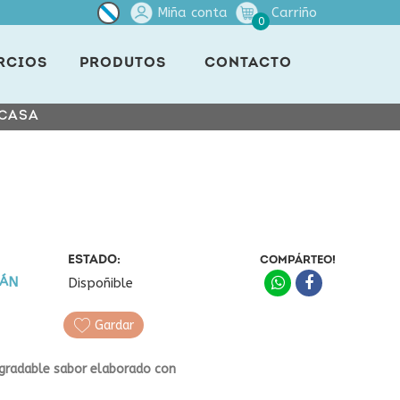
Miña conta
Carriño
0
RCIOS
PRODUTOS
CONTACTO
 CASA
ESTADO:
COMPÁRTEO!
LÁN
Dispoñible
Gardar
gradable sabor elaborado con