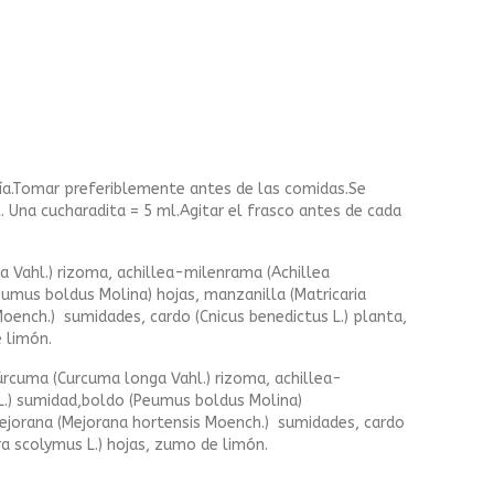
 día.Tomar preferiblemente antes de las comidas.Se
. Una cucharadita = 5 ml.Agitar el frasco antes de cada
a Vahl.) rizoma, achillea-milenrama (Achillea
umus boldus Molina) hojas, manzanilla (Matricaria
Moench.) sumidades, cardo (Cnicus benedictus L.) planta,
e limón.
cúrcuma (Curcuma longa Vahl.) rizoma, achillea-
L.) sumidad,boldo (Peumus boldus Molina)
 mejorana (Mejorana hortensis Moench.) sumidades, cardo
ra scolymus L.) hojas, zumo de limón.