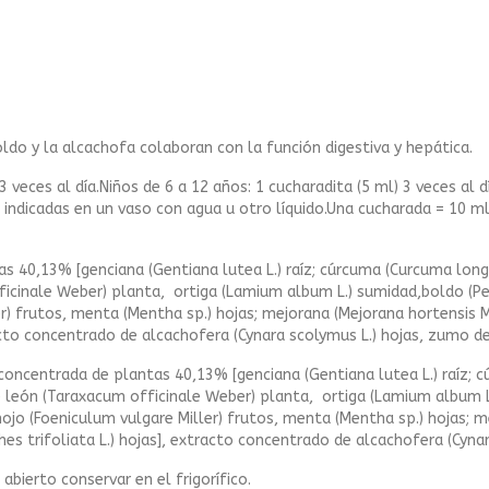
oldo y la alcachofa colaboran con la función digestiva y hepática.
 veces al día.Niños de 6 a 12 años: 1 cucharadita (5 ml) 3 veces al
 indicadas en un vaso con agua u otro líquido.Una cucharada = 10 ml
as 40,13% [genciana (Gentiana lutea L.) raíz; cúrcuma (Curcuma long
ficinale Weber) planta, ortiga (Lamium album L.) sumidad,boldo (Pe
er) frutos, menta (Mentha sp.) hojas; mejorana (Mejorana hortensis 
racto concentrado de alcachofera (Cynara scolymus L.) hojas, zumo d
 concentrada de plantas 40,13% [genciana (Gentiana lutea L.) raíz; 
de león (Taraxacum officinale Weber) planta, ortiga (Lamium album 
inojo (Foeniculum vulgare Miller) frutos, menta (Mentha sp.) hojas;
hes trifoliata L.) hojas], extracto concentrado de alcachofera (Cyna
abierto conservar en el frigorífico.