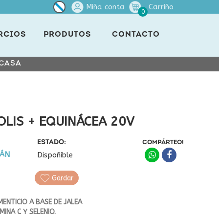
Miña conta
Carriño
0
RCIOS
PRODUTOS
CONTACTO
 CASA
OLIS + EQUINÁCEA 20V
ESTADO:
COMPÁRTEO!
LÁN
Dispoñible
Gardar
ENTICIO A BASE DE JALEA
MINA C Y SELENIO.