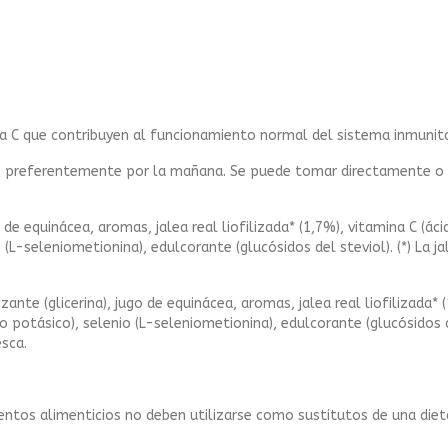
ina C que contribuyen al funcionamiento normal del sistema inmunita
a, preferentemente por la mañana. Se puede tomar directamente o bi
go de equinácea, aromas, jalea real liofilizada* (1,7%), vitamina C (á
 (L-seleniometionina), edulcorante (glucósidos del steviol). (*) La 
izante (glicerina), jugo de equinácea, aromas, jalea real liofilizada*
 potásico), selenio (L-seleniometionina), edulcorante (glucósidos del 
sca.
tos alimenticios no deben utilizarse como sustitutos de una dieta