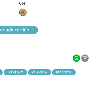
Cor
Camel
ngadir carriño
barefoot
cerodrop
blanditas