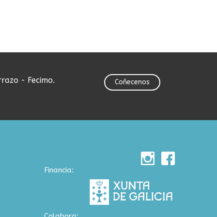
rrazo - Fecimo.
Coñecenos
Financia:
Colabora: