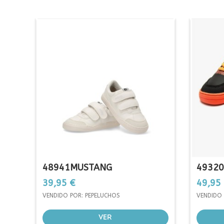
48941MUSTANG
4932
Prezo
Prezo
39,95 €
49,95
VENDIDO POR: PEPELUCHOS
VENDIDO 
VER