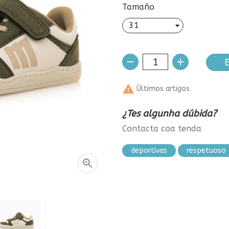
Tamaño
E

Últimos artigos
¿Tes algunha dúbida?
Contacta coa tenda
deportivas
respetuoso
