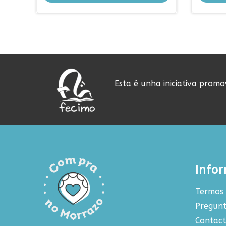
Esta é unha iniciativa prom
Info
Termos 
Pregunt
Contac