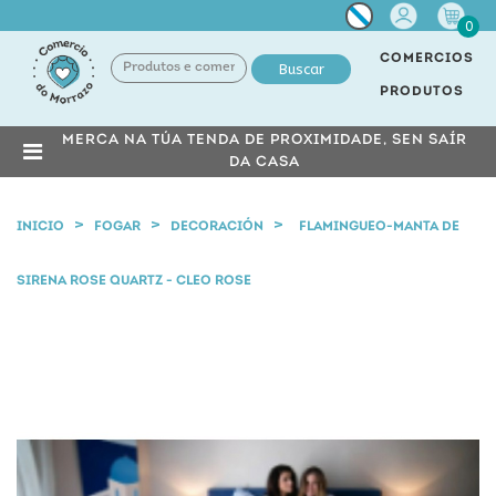
Miña
0
conta
COMERCIOS
Buscar
PRODUTOS
MERCA NA TÚA TENDA DE PROXIMIDADE, SEN SAÍR
DA CASA
INICIO
FOGAR
DECORACIÓN
FLAMINGUEO-MANTA DE
SIRENA ROSE QUARTZ - CLEO ROSE