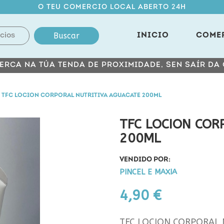
O TEU COMERCIO LOCAL ABERTO 24H
Buscar
INICIO
COME
ERCA NA TÚA TENDA DE PROXIMIDADE, SEN SAÍR DA
TFC LOCION CORPORAL NUTRITIVA AGUACATE 200ML
TFC LOCION COR
200ML
VENDIDO POR:
PINCEL E MAXIA
4,90 €
TFC LOCION CORPORAL 