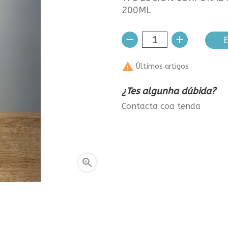
200ML
E

Últimos artigos
¿Tes algunha dúbida?
Contacta coa tenda
