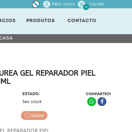
Miña conta
Carriño
0
RCIOS
PRODUTOS
CONTACTO
 CASA
UREA GEL REPARADOR PIEL
0ML
ESTADO:
COMPÁRTEO!
Sen stock
Gardar
EL REPARADOR PIEL