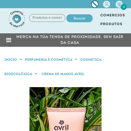
Miña
0
conta
COMERCIOS
Buscar
PRODUTOS
MERCA NA TÚA TENDA DE PROXIMIDADE, SEN SAÍR
DA CASA
INICIO
PERFUMERIA E COSMÉTICA
COSMÉTICA
BIOECOLÓXICA
CREMA DE MANOS AVRIL