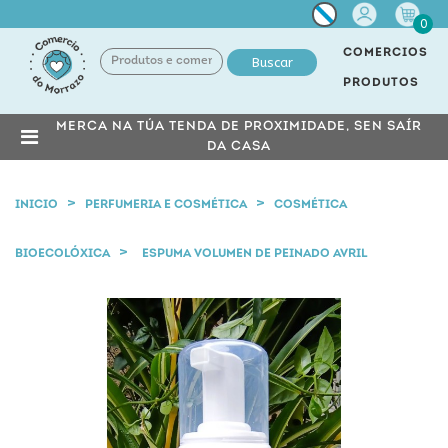
Miña
0
conta
COMERCIOS
Buscar
PRODUTOS
MERCA NA TÚA TENDA DE PROXIMIDADE, SEN SAÍR
DA CASA
INICIO
PERFUMERIA E COSMÉTICA
COSMÉTICA
BIOECOLÓXICA
ESPUMA VOLUMEN DE PEINADO AVRIL