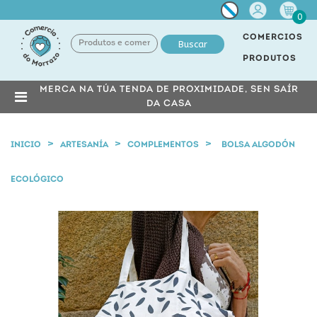
Miña
0
conta
COMERCIOS
Buscar
PRODUTOS
MERCA NA TÚA TENDA DE PROXIMIDADE, SEN SAÍR
DA CASA
INICIO
ARTESANÍA
COMPLEMENTOS
BOLSA ALGODÓN
ECOLÓGICO