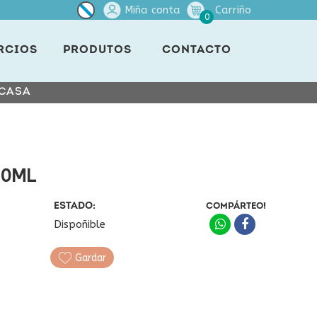
Miña conta
Carriño
0
RCIOS
PRODUTOS
CONTACTO
 CASA
60ML
ESTADO:
COMPÁRTEO!
Dispoñible
Gardar