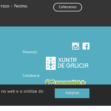
rrazo - Fecimo.
Coñecenos
Financia:
Colabora:
n na web e a análise do
Aceptar