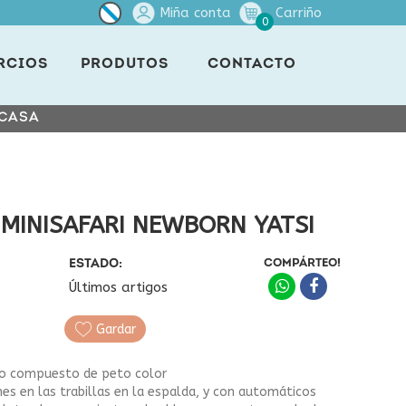
Miña conta
Carriño
0
RCIOS
PRODUTOS
CONTACTO
 CASA
MINISAFARI NEWBORN YATSI
ESTADO:
COMPÁRTEO!
Últimos artigos
Gardar
iño compuesto de peto color
es en las trabillas en la espalda, y con automáticos