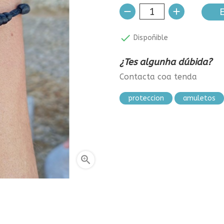
E

Dispoñible
¿Tes algunha dúbida?
Contacta coa tenda
proteccion
amuletos
