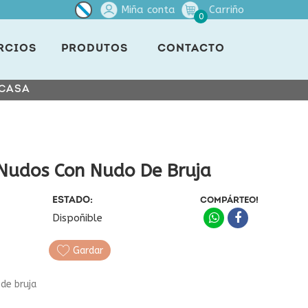
Miña conta
Carriño
0
RCIOS
PRODUTOS
CONTACTO
 CASA
 Nudos Con Nudo De Bruja
ESTADO:
COMPÁRTEO!
Dispoñible
Gardar
de bruja