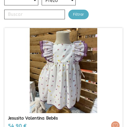
Prezo
Filtrar
Jesusito Valentina Bebés
Prezo
54,90 €