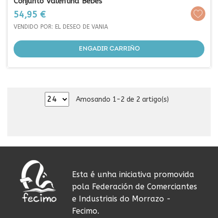
Conjunto Valentina Bebés
Prezo
54,95 €
VENDIDO POR: EL DESEO DE VANIA
ENGADIR CARRIÑO
Amosando 1-2 de 2 artigo(s)
Esta é unha iniciativa promovida
pola Federación de Comerciantes
e Industriais do Morrazo -
Fecimo.