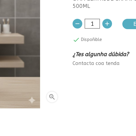
500ML
E

Dispoñible
¿Tes algunha dúbida?
Contacta coa tenda
