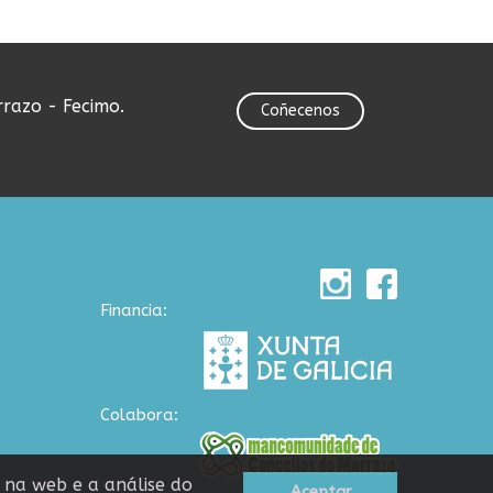
rrazo - Fecimo.
Coñecenos
Financia:
Colabora:
n na web e a análise do
Aceptar