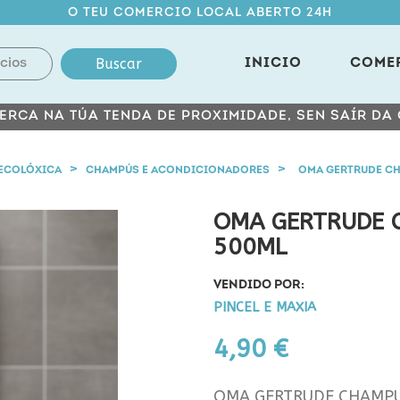
O TEU COMERCIO LOCAL ABERTO 24H
Buscar
INICIO
COME
ERCA NA TÚA TENDA DE PROXIMIDADE, SEN SAÍR DA
ECOLÓXICA
CHAMPÚS E ACONDICIONADORES
OMA GERTRUDE C
OMA GERTRUDE 
500ML
VENDIDO POR:
PINCEL E MAXIA
4,90 €
OMA GERTRUDE CHAMP