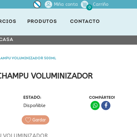
Miña conta
Carriño
0
RCIOS
PRODUTOS
CONTACTO
 CASA
HAMPU VOLUMINIZADOR 500ML
CHAMPU VOLUMINIZADOR
ESTADO:
COMPÁRTEO!
Dispoñible
Gardar
U VOLUMINIZADOR