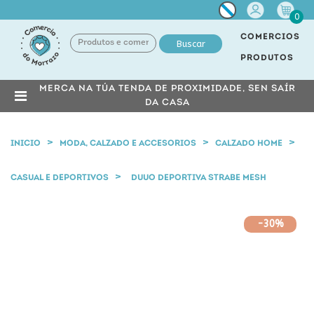
Miña
0
conta
COMERCIOS
Buscar
PRODUTOS
MERCA NA TÚA TENDA DE PROXIMIDADE, SEN SAÍR
DA CASA
INICIO
MODA, CALZADO E ACCESORIOS
CALZADO HOME
CASUAL E DEPORTIVOS
DUUO DEPORTIVA STRABE MESH
-30%