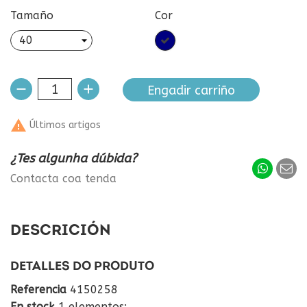
Tamaño
Cor
Azul
mariño
Engadir carriño

Últimos artigos
¿Tes algunha dúbida?
Contacta coa tenda
DESCRICIÓN
DETALLES DO PRODUTO
Referencia
4150258
En stock
1 elementos: