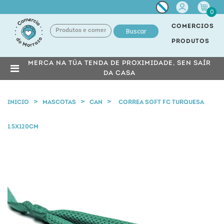
Miña
0
conta
COMERCIOS
Buscar
PRODUTOS
MERCA NA TÚA TENDA DE PROXIMIDADE, SEN SAÍR
DA CASA
INICIO
MASCOTAS
CAN
CORREA SOFT FC TURQUESA
1.5X120CM