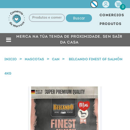
Miña
0
conta
COMERCIOS
Buscar
PRODUTOS
MERCA NA TÚA TENDA DE PROXIMIDADE, SEN SAÍR
DA CASA
INICIO
MASCOTAS
CAN
BELCANDO FINEST GF SALMÓN
4KG