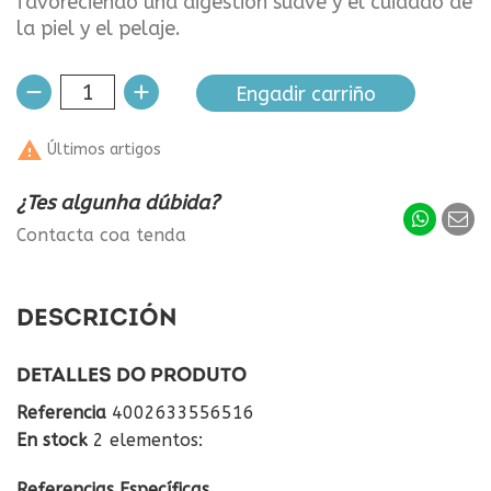
favoreciendo una digestión suave y el cuidado de
la piel y el pelaje.
Engadir carriño

Últimos artigos
¿Tes algunha dúbida?
Contacta coa tenda
DESCRICIÓN
DETALLES DO PRODUTO
Referencia
4002633556516
En stock
2 elementos:
Referencias Específicas