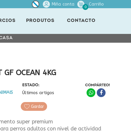
Miña conta
Carriño
0
RCIOS
PRODUTOS
CONTACTO
 CASA
 GF OCEAN 4KG
ESTADO:
COMPÁRTEO!
NIMAIS
Últimos artigos
Gardar
imento super premium
 para perros adultos con nivel de actividad