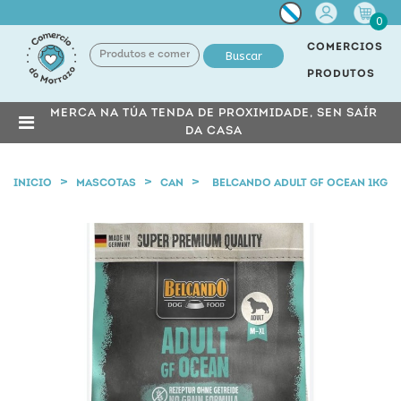
Miña
0
conta
COMERCIOS
Buscar
PRODUTOS
MERCA NA TÚA TENDA DE PROXIMIDADE, SEN SAÍR
DA CASA
INICIO
MASCOTAS
CAN
BELCANDO ADULT GF OCEAN 1KG