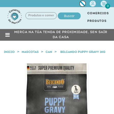
Miña
0
conta
COMERCIOS
Buscar
PRODUTOS
MERCA NA TÚA TENDA DE PROXIMIDADE, SEN SAÍR
DA CASA
INICIO
MASCOTAS
CAN
BELCANDO PUPPY GRAVY 1KG