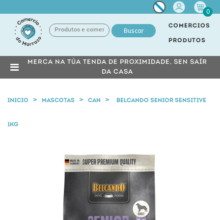
Miña
0
conta
COMERCIOS
Buscar
PRODUTOS
MERCA NA TÚA TENDA DE PROXIMIDADE, SEN SAÍR
DA CASA
INICIO
MASCOTAS
CAN
BELCANDO SENIOR SENSITIVE
1KG