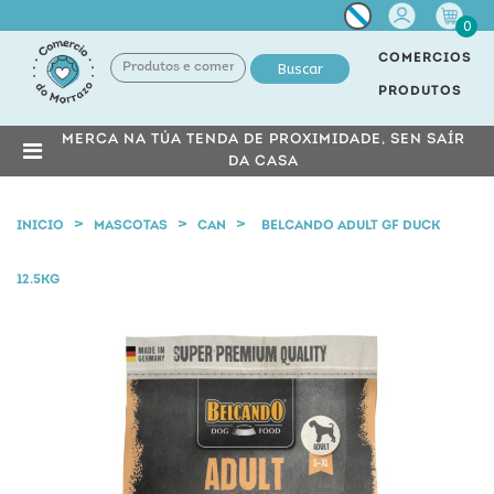
Miña
0
conta
COMERCIOS
Buscar
PRODUTOS
MERCA NA TÚA TENDA DE PROXIMIDADE, SEN SAÍR
DA CASA
INICIO
MASCOTAS
CAN
BELCANDO ADULT GF DUCK
12.5KG