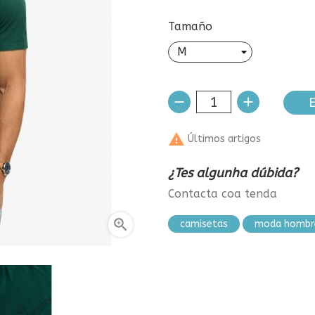
Tamaño
E

Últimos artigos
¿Tes algunha dúbida?
Contacta coa tenda

camisetas
moda hombr