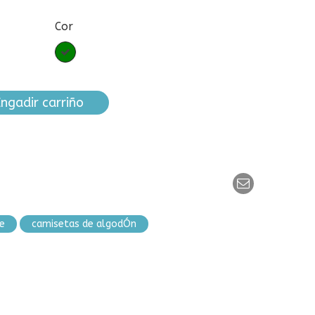
Cor
Verde
ngadir carriño
e
camisetas de algodÓn