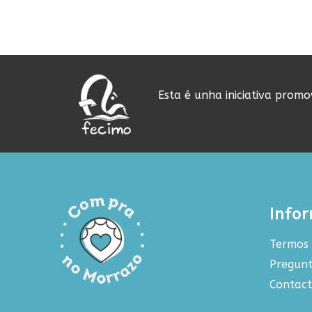
Esta é unha iniciativa prom
Info
Termos 
Pregunt
Contac