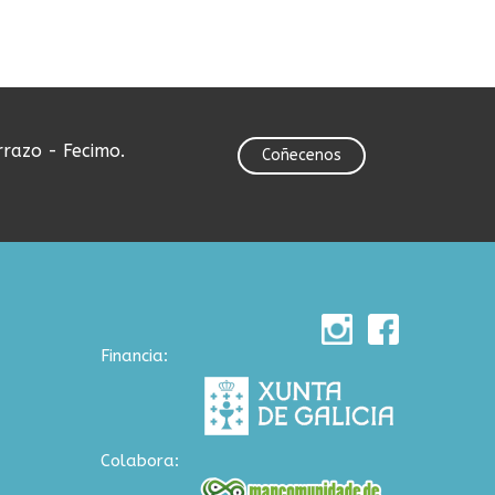
rrazo - Fecimo.
Coñecenos
Financia:
Colabora: