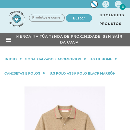
Miña
0
conta
COMERCIOS
Buscar
PRODUTOS
MERCA NA TÚA TENDA DE PROXIMIDADE, SEN SAÍR
DA CASA
INICIO
MODA, CALZADO E ACCESORIOS
TEXTIL HOME
CAMISETAS E POLOS
U.S POLO ASSN POLO BLACK MARRÓN