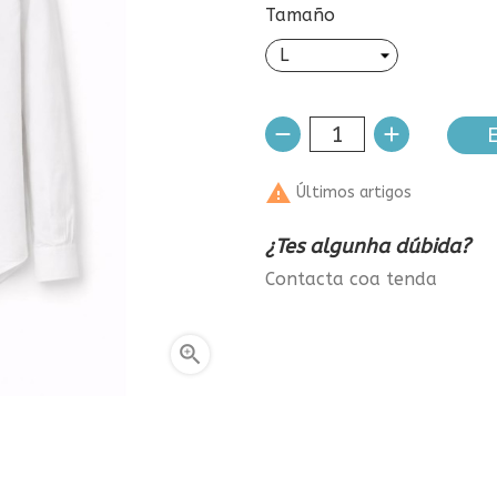
Tamaño
E

Últimos artigos
¿Tes algunha dúbida?
Contacta coa tenda
