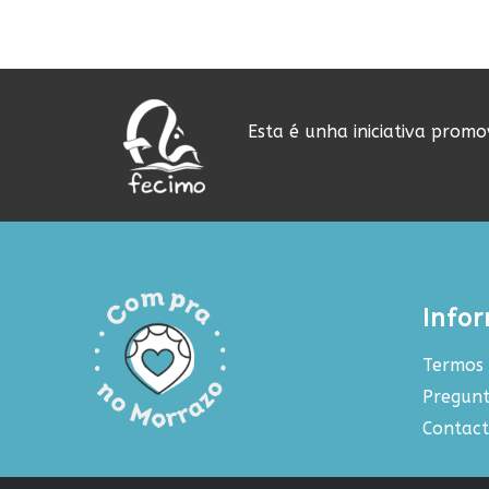
Esta é unha iniciativa prom
Info
Termos 
Pregunt
Contac