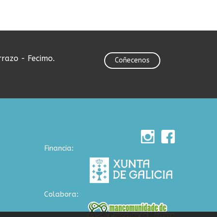
rrazo - Fecimo.
Coñecenos
Financia:
Colabora: