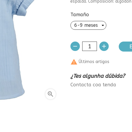
espalda. Composición: algodó
Tamaño
E

Últimos artigos
¿Tes algunha dúbida?
Contacta coa tenda
