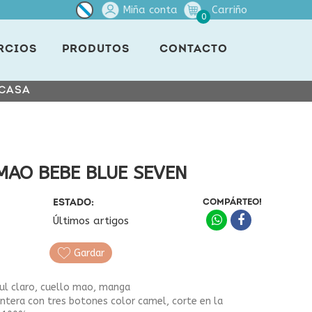
Miña conta
Carriño
0
RCIOS
PRODUTOS
CONTACTO
 CASA
MAO BEBE BLUE SEVEN
ESTADO:
COMPÁRTEO!
Últimos artigos
Gardar
ul claro, cuello mao, manga
antera con tres botones color camel, corte en la