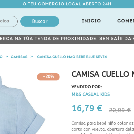
O TEU COMERCIO LOCAL ABERTO 24H
Buscar
INICIO
COME
ERCA NA TÚA TENDA DE PROXIMIDADE, SEN SAÍR DA
NO
CAMISAS
CAMISA CUELLO MAO BEBE BLUE SEVEN
CAMISA CUELLO 
-20%
VENDIDO POR:
M&S CASUAL KIDS
16,79 €
20,99 €
Camisa para bebé niño color az
corta con vuelta, abertura del