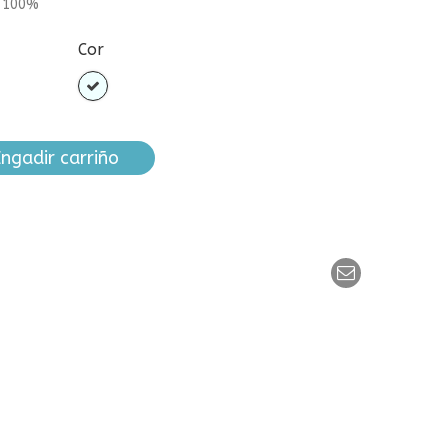
n 100%
Cor
Azul
celeste
ngadir carriño