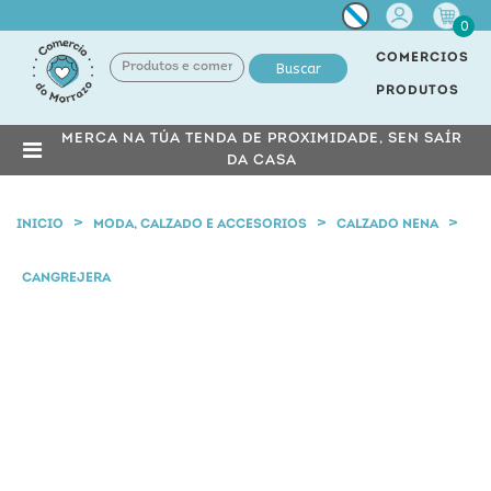
Miña
0
conta
COMERCIOS
Buscar
PRODUTOS
MERCA NA TÚA TENDA DE PROXIMIDADE, SEN SAÍR
DA CASA
INICIO
MODA, CALZADO E ACCESORIOS
CALZADO NENA
CANGREJERA