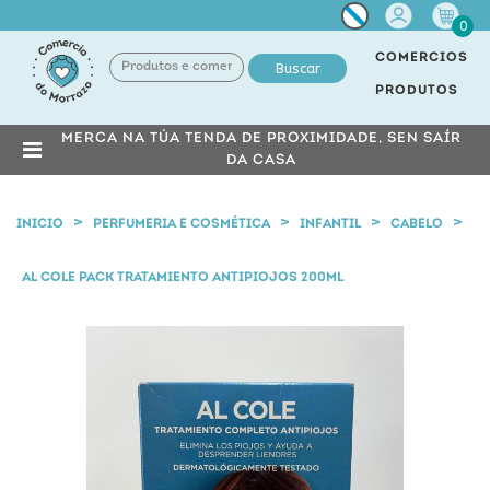
Miña
0
conta
COMERCIOS
Buscar
PRODUTOS
MERCA NA TÚA TENDA DE PROXIMIDADE, SEN SAÍR
DA CASA
INICIO
PERFUMERIA E COSMÉTICA
INFANTIL
CABELO
AL COLE PACK TRATAMIENTO ANTIPIOJOS 200ML